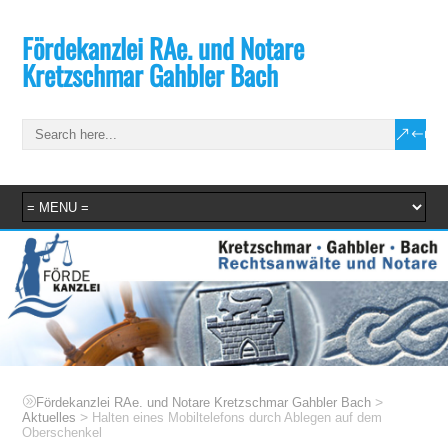
Fördekanzlei RAe. und Notare
Kretzschmar Gahbler Bach
>
Fördekanzlei RAe. und Notare Kretzschmar Gahbler Bach
>
Aktuelles
Halten eines Mobiltelefons durch Ablegen auf dem
Oberschenkel