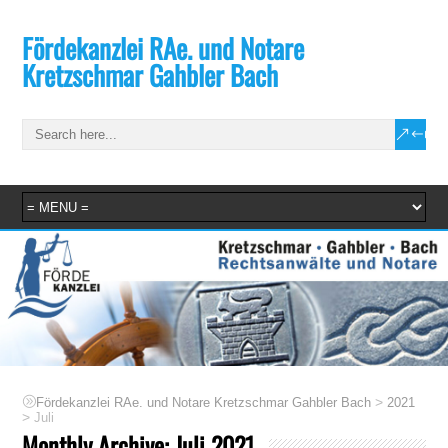
Fördekanzlei RAe. und Notare
Kretzschmar Gahbler Bach
>
Fördekanzlei RAe. und Notare Kretzschmar Gahbler Bach
2021
>
Juli
Monthly Archive:
Juli 2021