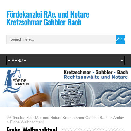
Fördekanzlei RAe. und Notare
Kretzschmar Gahbler Bach
>
Fördekanzlei RAe. und Notare Kretzschmar Gahbler Bach
Archiv
>
Frohe Weihnachten!
Frohe Weihnachten!