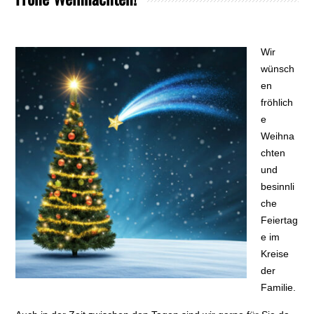
Wir
wünsch
en
fröhlich
e
Weihna
chten
und
besinnli
che
Feiertag
e im
Kreise
der
Familie.