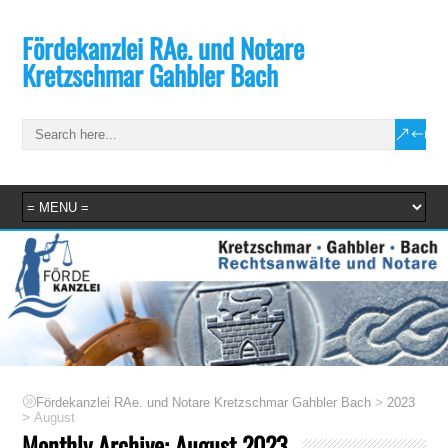
Fördekanzlei RAe. und Notare
Kretzschmar Gahbler Bach
>
Fördekanzlei RAe. und Notare Kretzschmar Gahbler Bach
2023
>
August
Monthly Archive:
August 2023