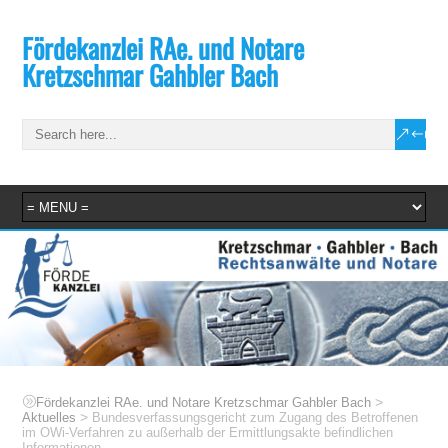
Fördekanzlei RAe. und Notare
Kretzschmar Gahbler Bach
>
Fördekanzlei RAe. und Notare Kretzschmar Gahbler Bach
>
Aktuelles
Bundesverfassungsgericht zum Zugang des Betroffenen
im OWi-Verfahren zu außerhalb der Ermittlungsakte befindlichen
Informationen