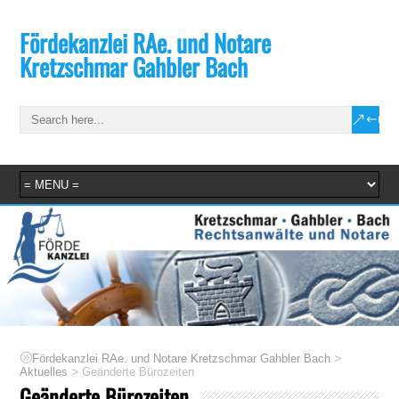
Fördekanzlei RAe. und Notare
Kretzschmar Gahbler Bach
>
Fördekanzlei RAe. und Notare Kretzschmar Gahbler Bach
>
Aktuelles
Geänderte Bürozeiten
Geänderte Bürozeiten